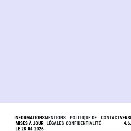
INFORMATIONS
MENTIONS
POLITIQUE DE
CONTACT
VERS
MISES À JOUR
LÉGALES
CONFIDENTIALITÉ
4.6
LE 28-04-2026