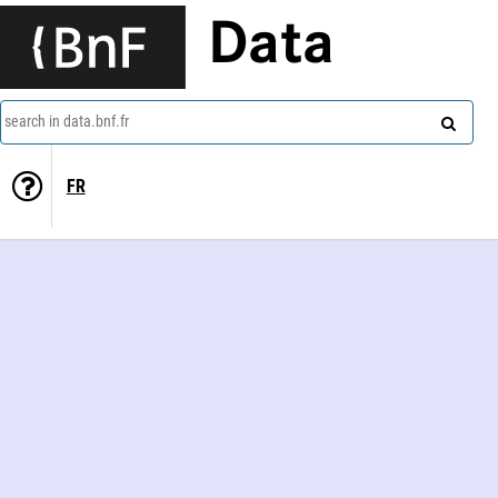
Data
search in data.bnf.fr
FR