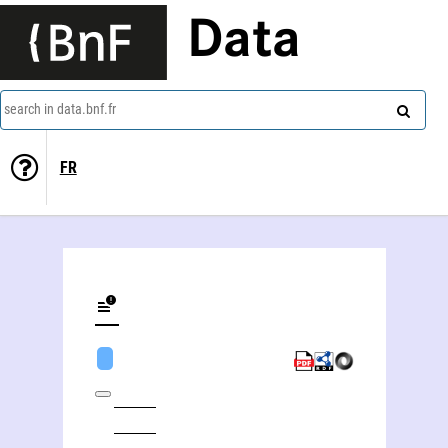
Data
search in data.bnf.fr
FR