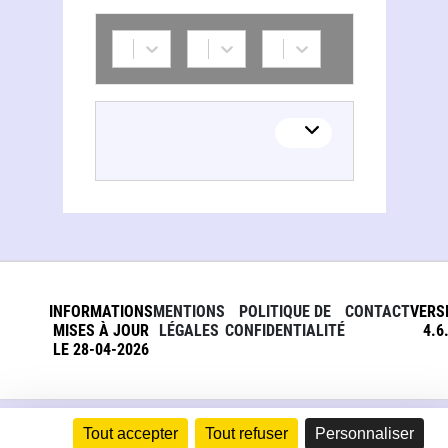
INFORMATIONS
MENTIONS
POLITIQUE DE
CONTACT
VERS
MISES À JOUR
LÉGALES
CONFIDENTIALITÉ
4.6
LE 28-04-2026
Tout accepter
Tout refuser
Personnaliser