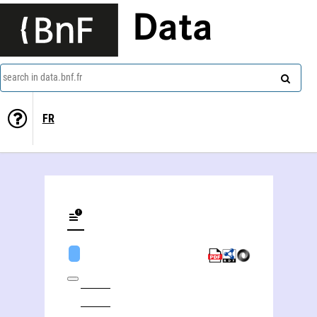
Data
search in data.bnf.fr
FR