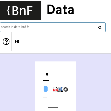
Data
search in data.bnf.fr
FR