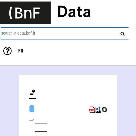
Data
search in data.bnf.fr
FR