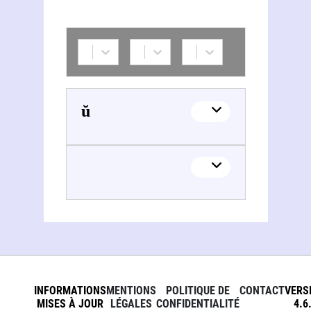
Andrèj Lebedzeŭ
INFORMATIONS
MENTIONS
POLITIQUE DE
CONTACT
VERS
MISES À JOUR
LÉGALES
CONFIDENTIALITÉ
4.6