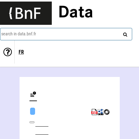
Data
search in data.bnf.fr
FR