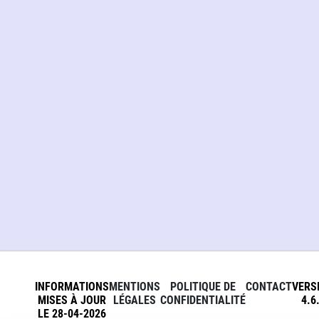
INFORMATIONS
MENTIONS
POLITIQUE DE
CONTACT
VERS
MISES À JOUR
LÉGALES
CONFIDENTIALITÉ
4.6
LE 28-04-2026