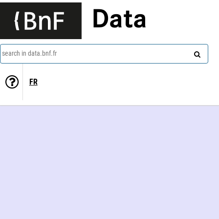
Data
search in data.bnf.fr
FR