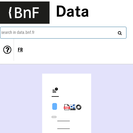
Data
search in data.bnf.fr
FR