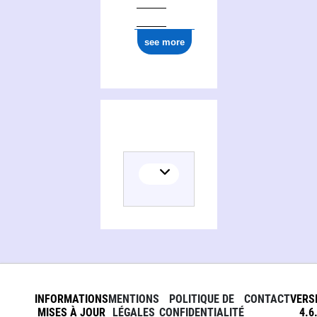
ark:/12148/cb181077362
see more
INFORMATIONS
MENTIONS
POLITIQUE DE
CONTACT
VERS
MISES À JOUR
LÉGALES
CONFIDENTIALITÉ
4.6