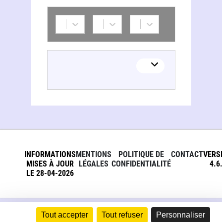
INFORMATIONS
MENTIONS
POLITIQUE DE
CONTACT
VERS
MISES À JOUR
LÉGALES
CONFIDENTIALITÉ
4.6
LE 28-04-2026
Tout accepter
Tout refuser
Personnaliser