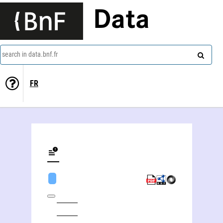
Data
search in data.bnf.fr
FR