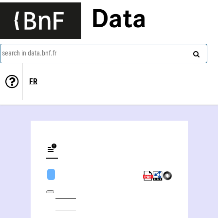
Data
search in data.bnf.fr
FR