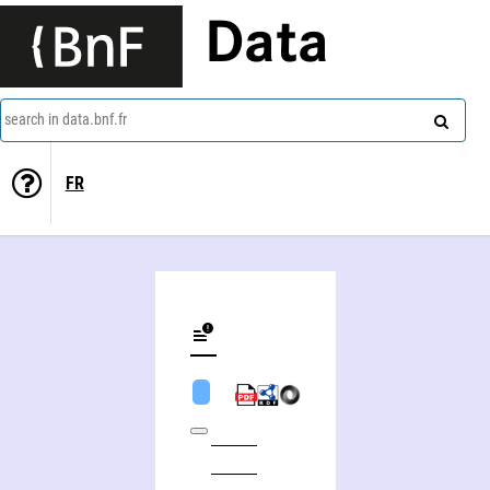
Data
search in data.bnf.fr
FR