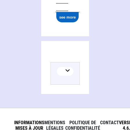
see more
INFORMATIONS
MENTIONS
POLITIQUE DE
CONTACT
VERS
MISES À JOUR
LÉGALES
CONFIDENTIALITÉ
4.6