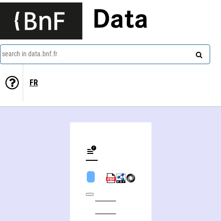
Data
search in data.bnf.fr
FR