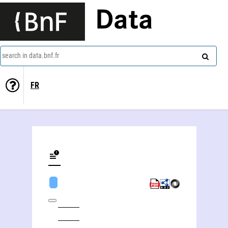
Data
search in data.bnf.fr
FR