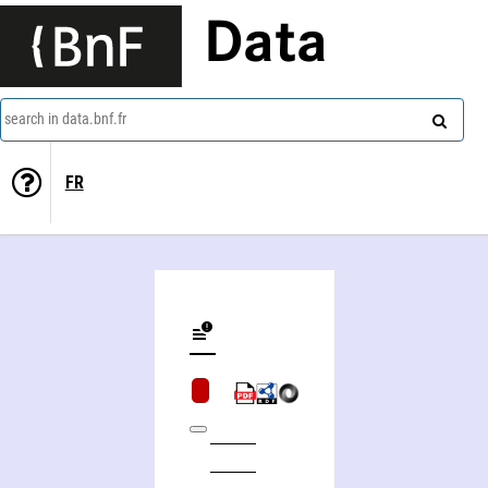
Data
search in data.bnf.fr
FR