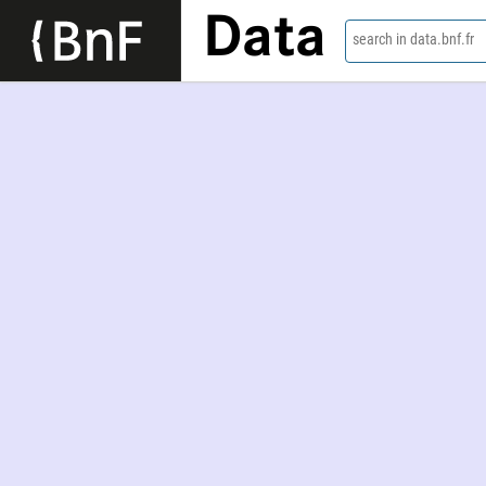
Data
search in data.bnf.fr