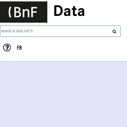
Data
search in data.bnf.fr
FR