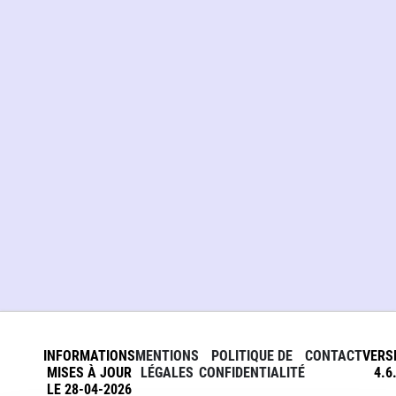
INFORMATIONS
MENTIONS
POLITIQUE DE
CONTACT
VERS
MISES À JOUR
LÉGALES
CONFIDENTIALITÉ
4.6
LE 28-04-2026