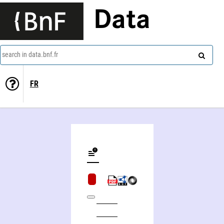
Data
search in data.bnf.fr
FR