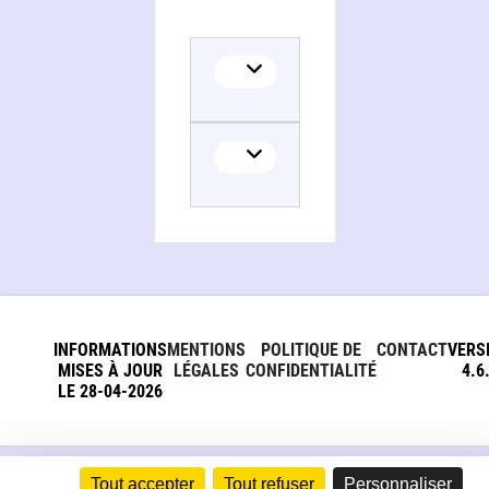
INFORMATIONS
MENTIONS
POLITIQUE DE
CONTACT
VERS
MISES À JOUR
LÉGALES
CONFIDENTIALITÉ
4.6
LE 28-04-2026
Tout accepter
Tout refuser
Personnaliser