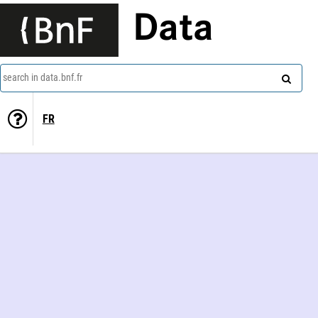
Data
search in data.bnf.fr
FR