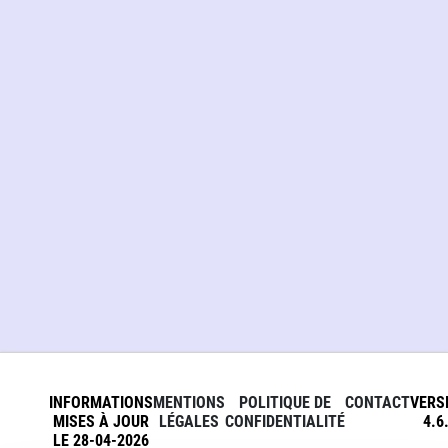
INFORMATIONS
MENTIONS
POLITIQUE DE
CONTACT
VERS
MISES À JOUR
LÉGALES
CONFIDENTIALITÉ
4.6
LE 28-04-2026