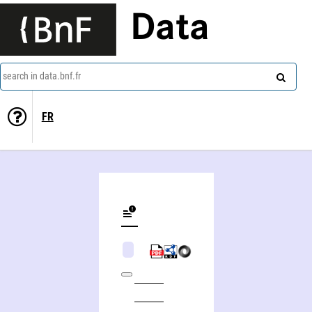
Data
search in data.bnf.fr
FR