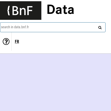
Data
search in data.bnf.fr
FR