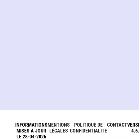
INFORMATIONS
MENTIONS
POLITIQUE DE
CONTACT
VERS
MISES À JOUR
LÉGALES
CONFIDENTIALITÉ
4.6
LE 28-04-2026