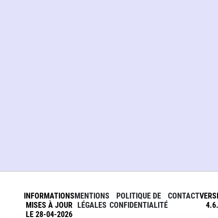
INFORMATIONS
MENTIONS
POLITIQUE DE
CONTACT
VERS
MISES À JOUR
LÉGALES
CONFIDENTIALITÉ
4.6
LE 28-04-2026