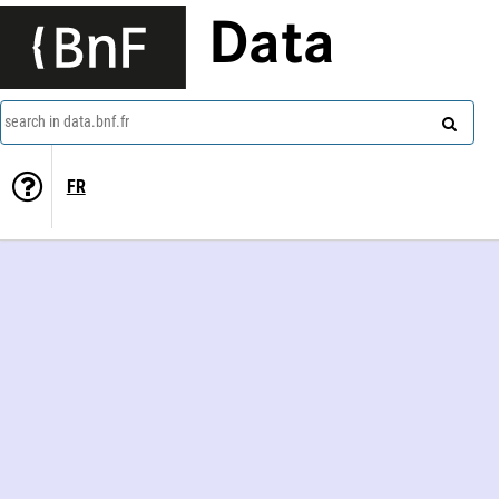
Data
search in data.bnf.fr
FR