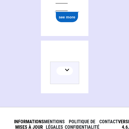
see more
INFORMATIONS
MENTIONS
POLITIQUE DE
CONTACT
VERS
MISES À JOUR
LÉGALES
CONFIDENTIALITÉ
4.6