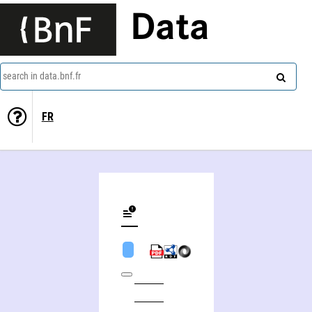
Data
search in data.bnf.fr
FR