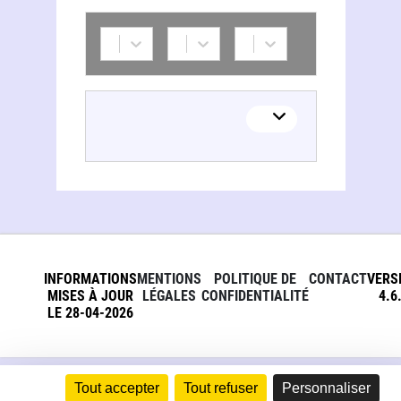
Angela Whitehouse
INFORMATIONS
MENTIONS
POLITIQUE DE
CONTACT
VERS
MISES À JOUR
LÉGALES
CONFIDENTIALITÉ
4.6
LE 28-04-2026
Tout accepter
Tout refuser
Personnaliser