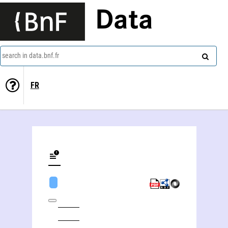
Data
search in data.bnf.fr
FR