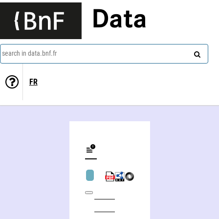
Data
search in data.bnf.fr
FR