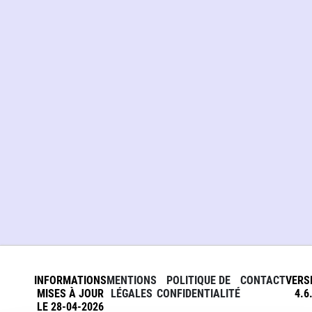
INFORMATIONS
MENTIONS
POLITIQUE DE
CONTACT
VERS
MISES À JOUR
LÉGALES
CONFIDENTIALITÉ
4.6
LE 28-04-2026