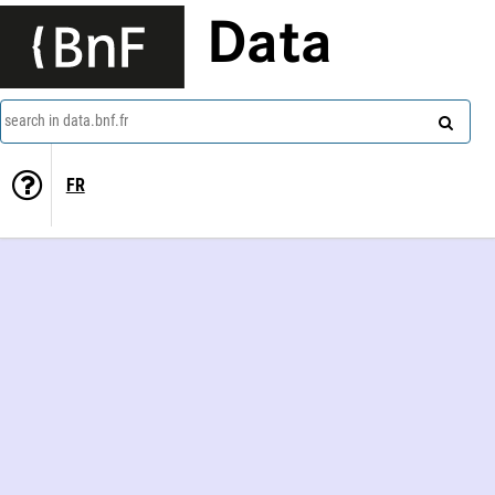
Data
search in data.bnf.fr
FR