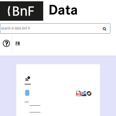
Data
search in data.bnf.fr
FR