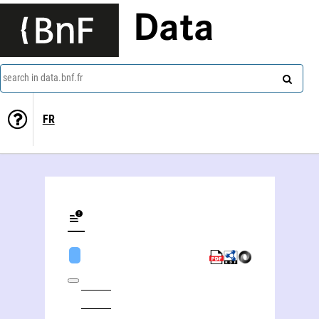
Data
search in data.bnf.fr
FR