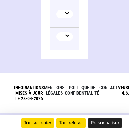
INFORMATIONS
MENTIONS
POLITIQUE DE
CONTACT
VERS
MISES À JOUR
LÉGALES
CONFIDENTIALITÉ
4.6
LE 28-04-2026
Tout accepter
Tout refuser
Personnaliser