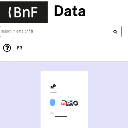
Data
search in data.bnf.fr
FR