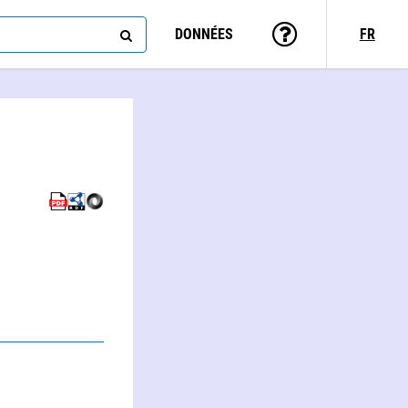
DONNÉES
FR