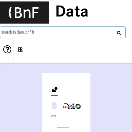
Data
search in data.bnf.fr
FR