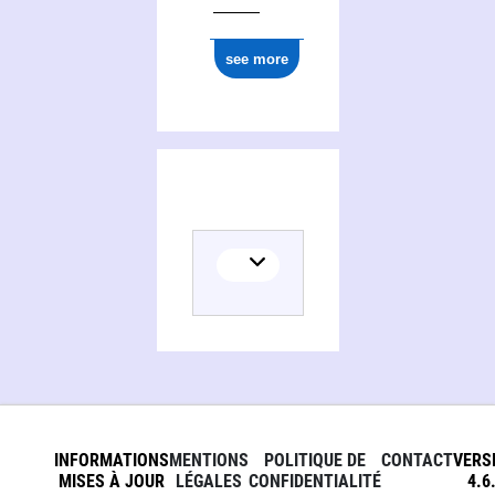
see more
INFORMATIONS
MENTIONS
POLITIQUE DE
CONTACT
VERS
MISES À JOUR
LÉGALES
CONFIDENTIALITÉ
4.6