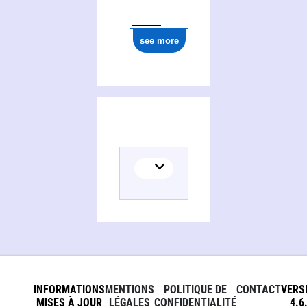
see more
INFORMATIONS
MENTIONS
POLITIQUE DE
CONTACT
VERS
MISES À JOUR
LÉGALES
CONFIDENTIALITÉ
4.6