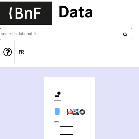
Data
search in data.bnf.fr
FR