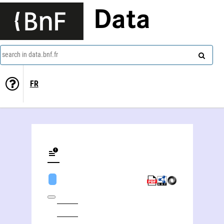
Data
search in data.bnf.fr
FR