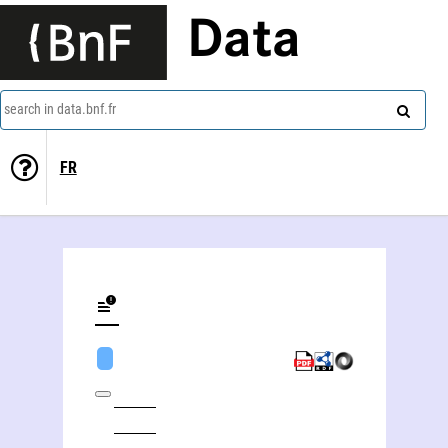
Data
search in data.bnf.fr
FR