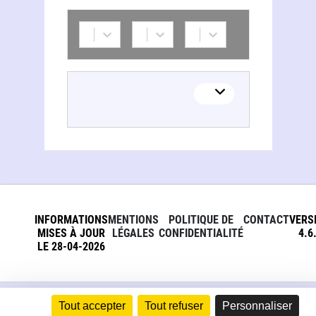
INFORMATIONS
MENTIONS
POLITIQUE DE
CONTACT
VERS
MISES À JOUR
LÉGALES
CONFIDENTIALITÉ
4.6
LE 28-04-2026
Tout accepter
Tout refuser
Personnaliser