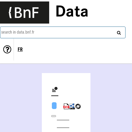
Data
search in data.bnf.fr
FR