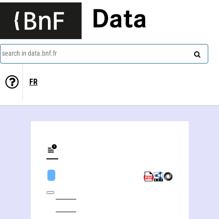
Data
search in data.bnf.fr
FR