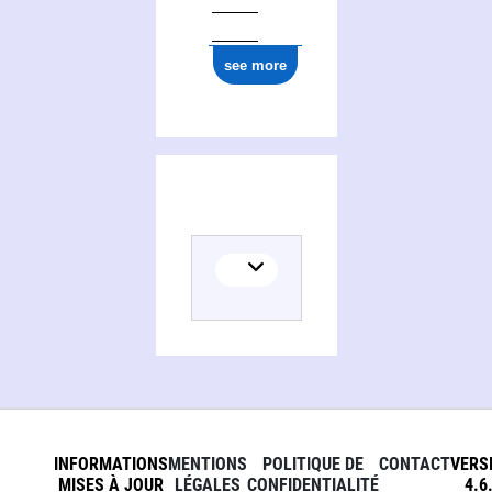
see more
INFORMATIONS
MENTIONS
POLITIQUE DE
CONTACT
VERS
MISES À JOUR
LÉGALES
CONFIDENTIALITÉ
4.6