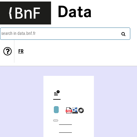
Data
search in data.bnf.fr
FR