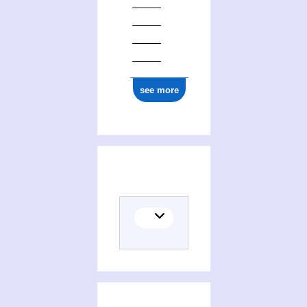
ark:/12148/cb181647775
see more