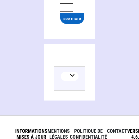
see more
INFORMATIONS
MENTIONS
POLITIQUE DE
CONTACT
VERS
MISES À JOUR
LÉGALES
CONFIDENTIALITÉ
4.6