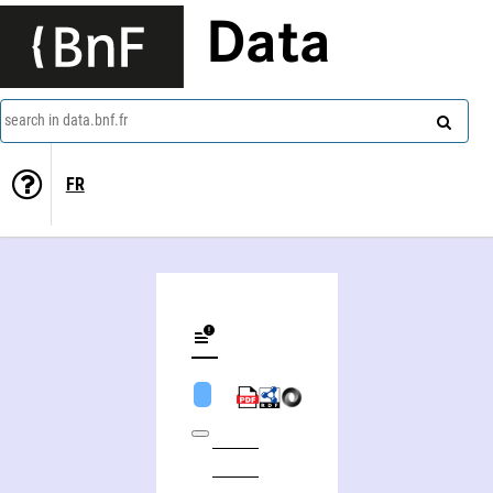
Data
search in data.bnf.fr
FR