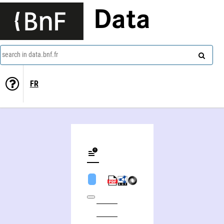
Data
search in data.bnf.fr
FR