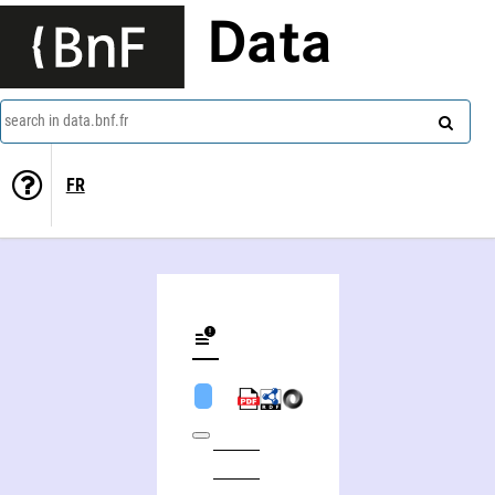
Data
search in data.bnf.fr
FR