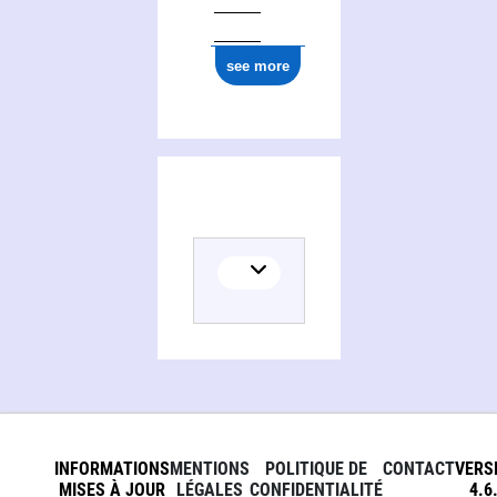
see more
INFORMATIONS
MENTIONS
POLITIQUE DE
CONTACT
VERS
MISES À JOUR
LÉGALES
CONFIDENTIALITÉ
4.6