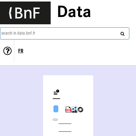
Data
search in data.bnf.fr
FR