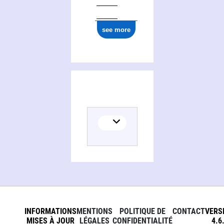
see more
INFORMATIONS
MENTIONS
POLITIQUE DE
CONTACT
VERS
MISES À JOUR
LÉGALES
CONFIDENTIALITÉ
4.6