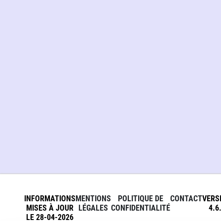
INFORMATIONS
MENTIONS
POLITIQUE DE
CONTACT
VERS
MISES À JOUR
LÉGALES
CONFIDENTIALITÉ
4.6
LE 28-04-2026