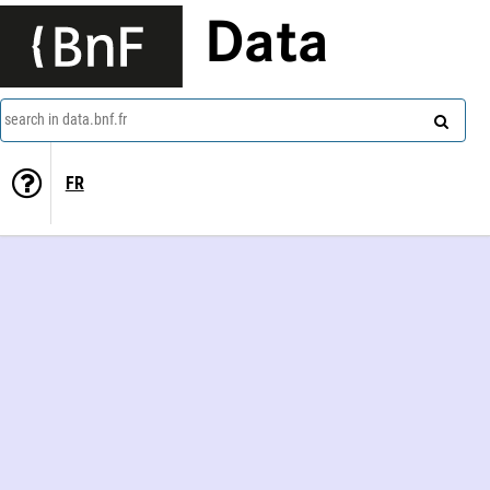
Data
search in data.bnf.fr
FR