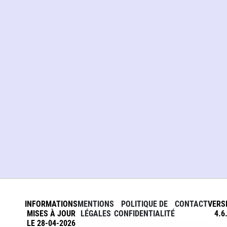
INFORMATIONS
MENTIONS
POLITIQUE DE
CONTACT
VERS
MISES À JOUR
LÉGALES
CONFIDENTIALITÉ
4.6
LE 28-04-2026