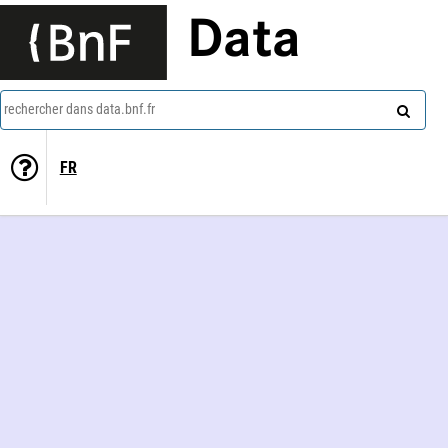
Data
rechercher dans data.bnf.fr
FR