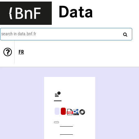
Data
search in data.bnf.fr
FR