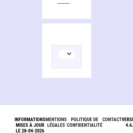
INFORMATIONS
MENTIONS
POLITIQUE DE
CONTACT
VERS
MISES À JOUR
LÉGALES
CONFIDENTIALITÉ
4.6
LE 28-04-2026