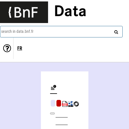
Data
search in data.bnf.fr
FR