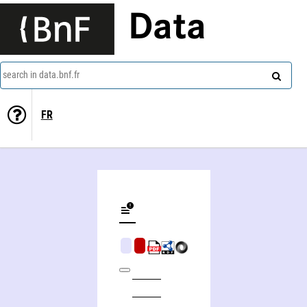
Data
search in data.bnf.fr
FR