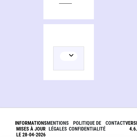
INFORMATIONS
MENTIONS
POLITIQUE DE
CONTACT
VERS
MISES À JOUR
LÉGALES
CONFIDENTIALITÉ
4.6
LE 28-04-2026