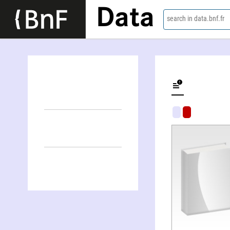
Data
search in data.bnf.fr