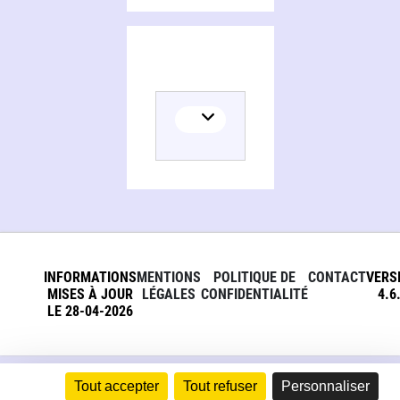
INFORMATIONS
MENTIONS
POLITIQUE DE
CONTACT
VERS
MISES À JOUR
LÉGALES
CONFIDENTIALITÉ
4.6
LE 28-04-2026
Tout accepter
Tout refuser
Personnaliser