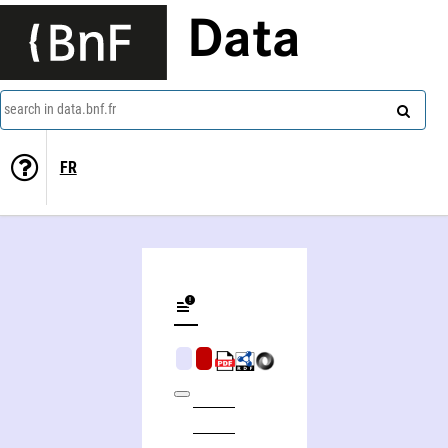
Data
search in data.bnf.fr
FR