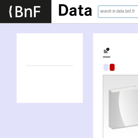
Data
search in data.bnf.fr